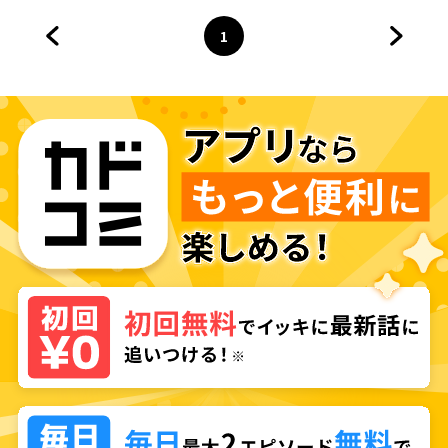
1
前のページへ
ページ
へ
次のペ