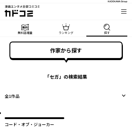
漫画エンタメ全部コミコミ
カドコミ
無料話増量
ランキング
探す
作家から探す
「
セガ
」の検索結果
全
1
作品
コード・オブ・ジョーカー