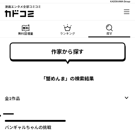
漫画エンタメ全部コミコミ
カドコミ
無料話増量
ランキング
探す
作家から探す
「
蟹めんま
」の検索結果
全
1
作品
バンギャルちゃんの挑戦