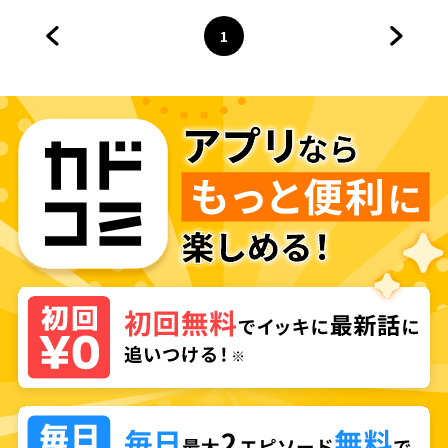
1
前のページへ
ページ
へ
次のペ