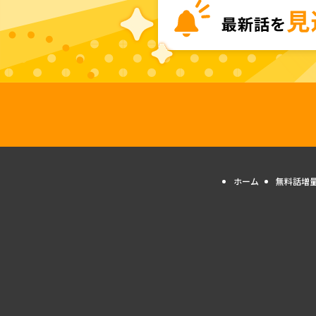
ホーム
無料話増