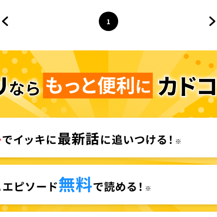
1
前のページへ
ページ
へ