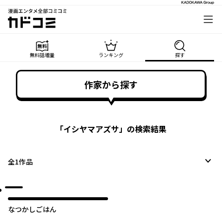
漫画エンタメ全部コミコミ
カドコミ
無料話増量
ランキング
探す
作家から探す
「
イシヤマアズサ
」の検索結果
全
1
作品
なつかしごはん