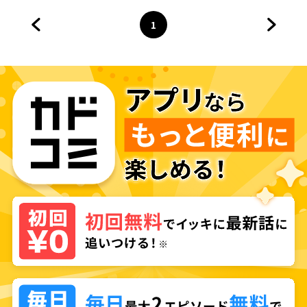
1
前のページへ
ページ
へ
次のペ