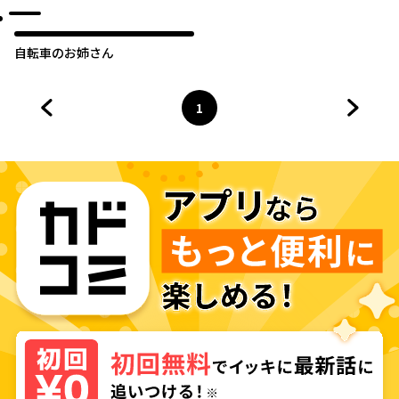
自転車のお姉さん
1
前のページへ
ページ
へ
次のペ