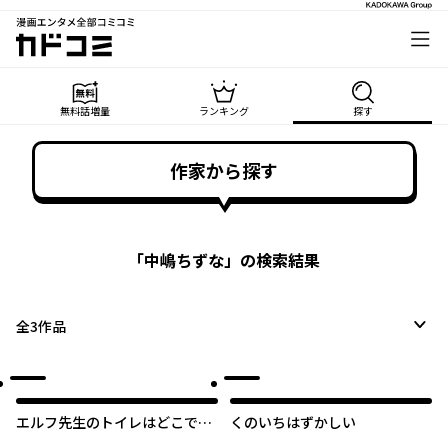
漫画エンタメ全部コミコミ
カドコミ
無料話増量
ランキング
探す
作家から探す
「
中嶋ちずな
」の検索結果
全
3
作品
エルフ先生のトイレはどこです
くのいちはずかしい
か？