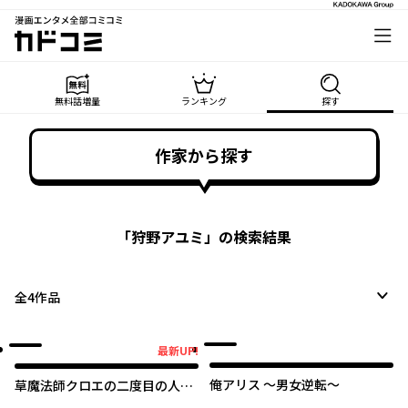
漫画エンタメ全部コミコミ
カドコミ
無料話増量
ランキング
探す
作家から探す
「
狩野アユミ
」の検索結果
全
4
作品
最新UP!
最新UP!
俺アリス ～男女逆転～
草魔法師クロエの二度目の人生
自由になって子ドラゴンとレベ