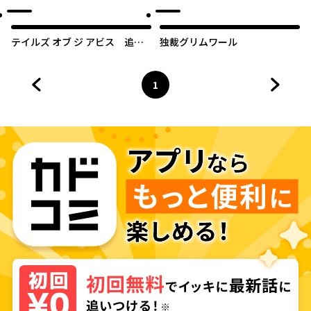
ルMAX薬師ライフ
テイルズ オブ ジ アビス 追憶
独裁グリムワール
のジェイド
1
前のページへ
ページ
へ
次のペ