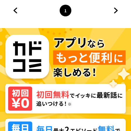
1
前のページへ
ページ
へ
次のペ