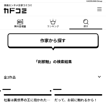
漫画エンタメ全部コミコミ
カドコミ
無料話増量
ランキング
探す
作家から探す
「
刹那魁
」の検索結果
全
2
作品
社畜は異世界の王に抱かれたく
だって、お前に触れるから！
ない！