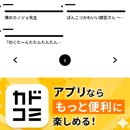
僕のカノジョ先生
ぽんこつかわいい間宮さん ～社
内の美人広報がとなりの席に居
座る件～
『のくたーんたたんたんたんた
たん』プチ漫画
1
前のページへ
ページ
へ
次のペ