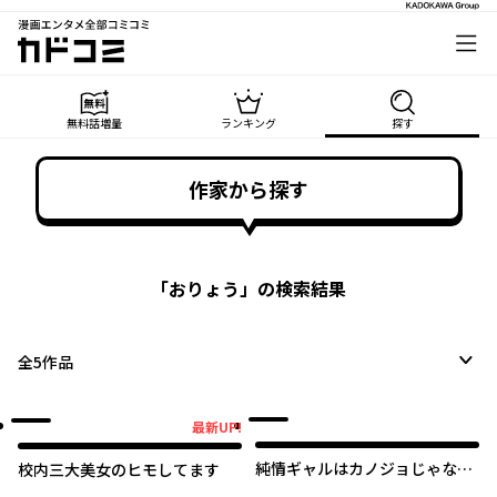
漫画エンタメ全部コミコミ
カドコミ
無料話増量
ランキング
探す
作家から探す
「
おりょう
」の検索結果
全
5
作品
最新UP!
最新UP!
純情ギャルはカノジョじゃない
校内三大美女のヒモしてます
のに