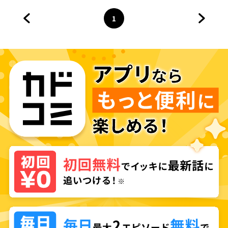
1
前のページへ
ページ
へ
次のペ