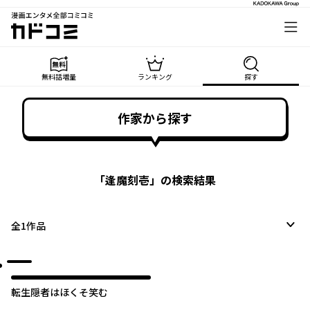
漫画エンタメ全部コミコミ
カドコミ
無料話増量
ランキング
探す
作家から探す
「
逢魔刻壱
」の検索結果
全
1
作品
転生隠者はほくそ笑む