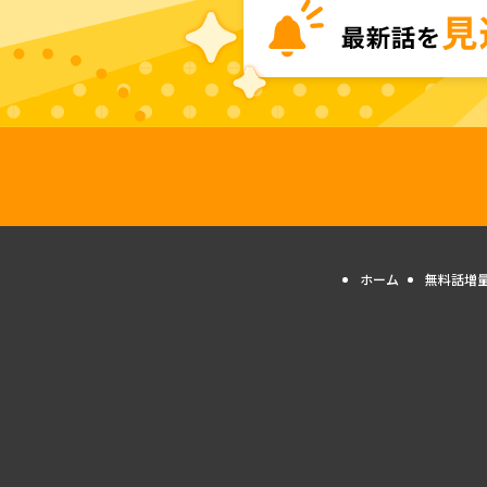
ホーム
無料話増