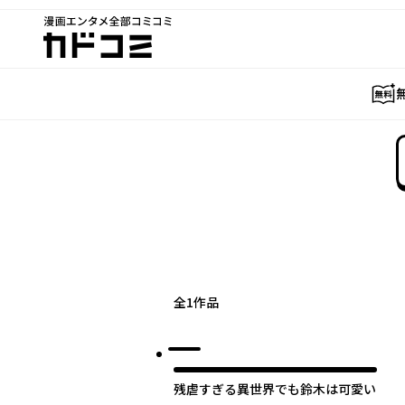
漫画エンタメ全部コミコミ
カドコミ
全
1
作品
残虐すぎる異世界でも鈴木は可愛い