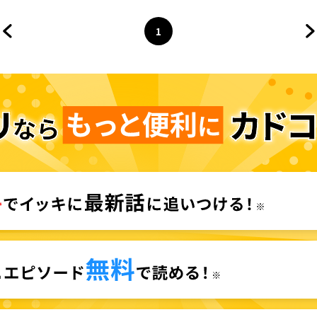
1
前のページへ
ページ
へ