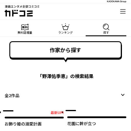
漫画エンタメ全部コミコミ
カドコミ
無料話増量
ランキング
探す
作家から探す
「
野澤佑季恵
」の検索結果
全
2
作品
最新UP!
最新UP!
花園に幹が立つ
お飾り姫の溺愛計画