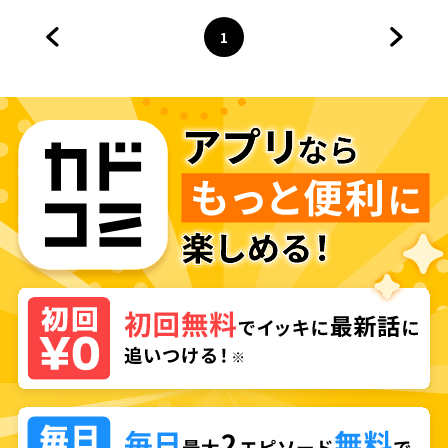
1
前のページへ
ページ
へ
次のペ