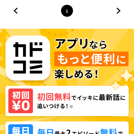
1
前のページへ
ページ
へ
次のペ