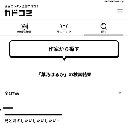
漫画エンタメ全部コミコミ
カドコミ
無料話増量
ランキング
探す
作家から探す
「
葉乃はるか
」の検索結果
全
1
作品
兄と妹のしたいしたいしたいコ
ト