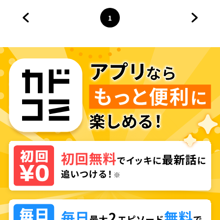
1
前のページへ
ページ
へ
次のペ