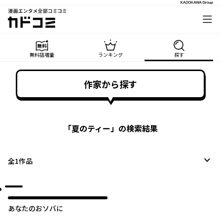
漫画エンタメ全部コミコミ
カドコミ
無料話増量
ランキング
探す
作家から探す
「
夏のティー
」の検索結果
全
1
作品
あなたのおソバに