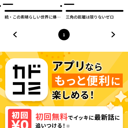
続・この素晴らしい世界に爆焔
三角の距離は限りないゼロ
を！
1
前のページへ
ページ
へ
次のペ