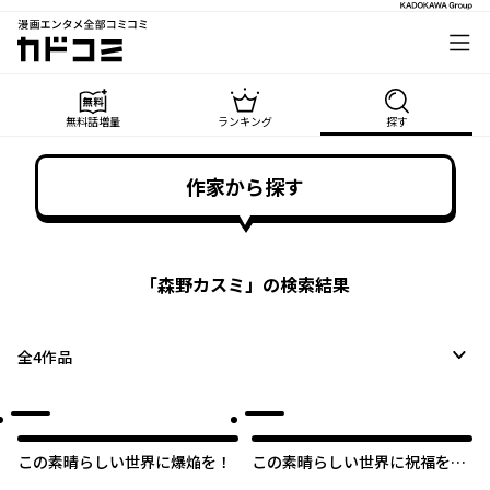
漫画エンタメ全部コミコミ
カドコミ
無料話増量
ランキング
探す
作家から探す
「
森野カスミ
」の検索結果
全
4
作品
この素晴らしい世界に爆焔を！
この素晴らしい世界に祝福を！
ファンタスティックデイズ