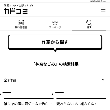
漫画エンタメ全部コミコミ
カドコミ
無料話増量
ランキング
探す
作家から探す
「
神奈なごみ
」の検索結果
全
2
作品
陰キャの僕に罰ゲームで告白し
変わらないで、緒方くん！
てきたはずのギャルが、どう見