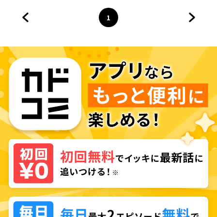
ても僕にベタ惚れです
1
前のページへ
ページ
へ
次のペ