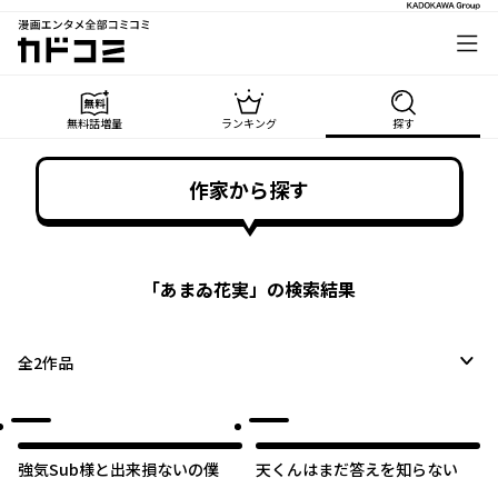
漫画エンタメ全部コミコミ
カドコミ
無料話増量
ランキング
探す
作家から探す
「
あまゐ花実
」の検索結果
全
2
作品
強気Sub様と出来損ないの僕
天くんはまだ答えを知らない