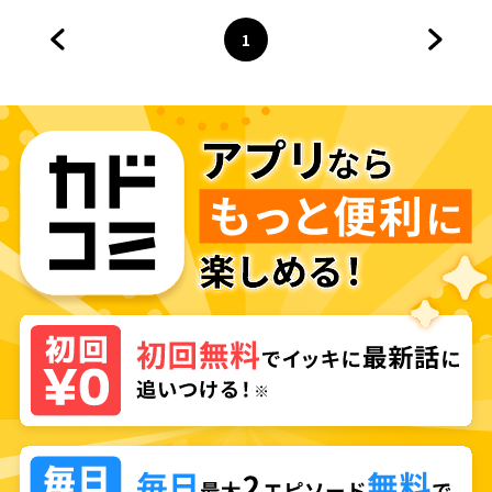
1
前のページへ
ページ
へ
次のペ