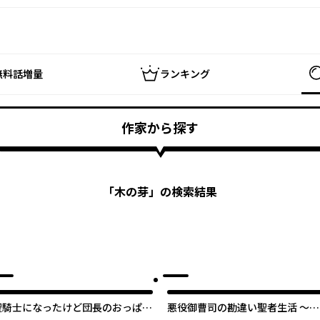
無料話増量
ランキング
作家から探す
「
木の芽
」の検索結果
聖騎士になったけど団長のおっぱい
悪役御曹司の勘違い聖者生活 ～二