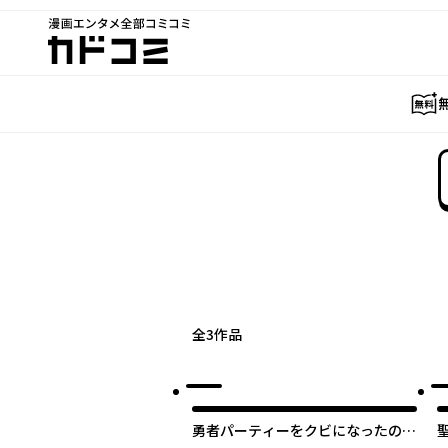
漫画エンタメ全部コミコミ
カドコミ
全
3
作品
勇者パーティーをクビになったので