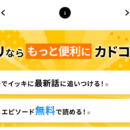
が凄すぎて心が清められない
度目の人生はやりたい放題したい
けなのに～
1
前のページへ
ページ
へ