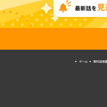
ホーム
無料話増