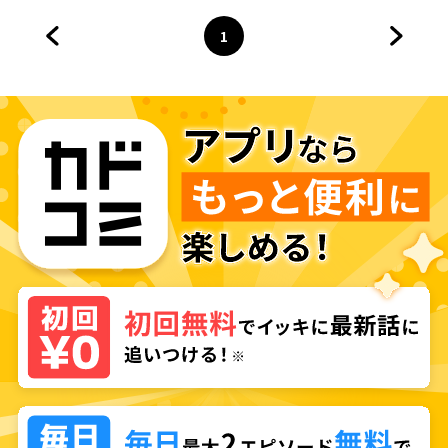
1
前のページへ
ページ
へ
次のペ