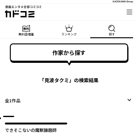
漫画エンタメ全部コミコミ
カドコミ
無料話増量
ランキング
探す
作家から探す
「
見波タクミ
」の検索結果
全
1
作品
できそこないの魔獣錬磨師