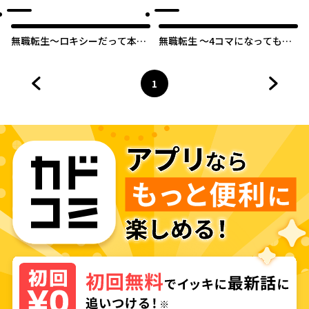
無職転生～ロキシーだって本気
無職転生 ～4コマになっても本
です～
気だす～
1
前のページへ
ページ
へ
次のペ