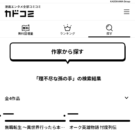
漫画エンタメ全部コミコミ
カドコミ
無料話増量
ランキング
探す
作家から探す
「
理不尽な孫の手
」の検索結果
全
4
作品
無職転生 ～異世界行ったら本気
オーク英雄物語 忖度列伝
だす～