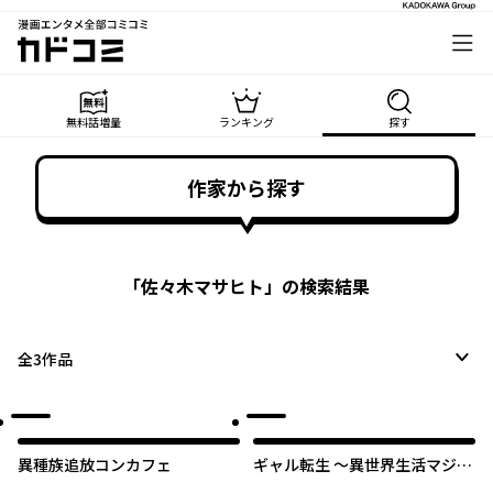
漫画エンタメ全部コミコミ
カドコミ
無料話増量
ランキング
探す
作家から探す
「
佐々木マサヒト
」の検索結果
全
3
作品
オリジナル
異種族追放コンカフェ
ギャル転生 ～異世界生活マジだ
るい～