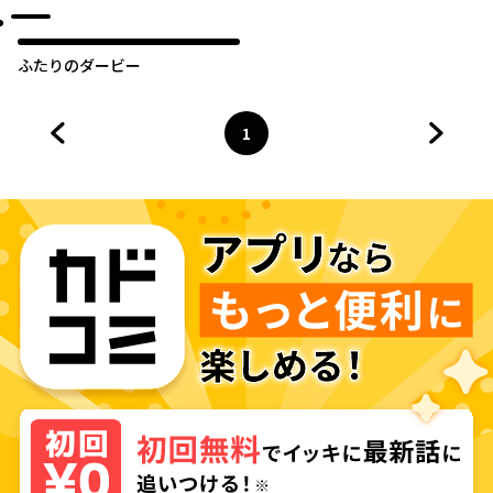
ふたりのダービー
1
前のページへ
ページ
へ
次のペ