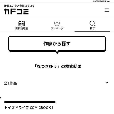
漫画エンタメ全部コミコミ
カドコミ
無料話増量
ランキング
探す
作家から探す
「
なつきゆう
」の検索結果
全
1
作品
トイズドライブ COMICBOOK！