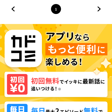
1
前のページへ
ページ
へ
次のペ