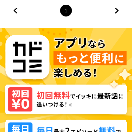
1
前のページへ
ページ
へ
次のペ