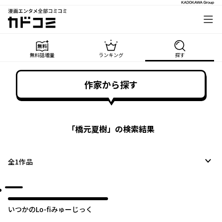
漫画エンタメ全部コミコミ
カドコミ
無料話増量
ランキング
探す
作家から探す
「
橋元夏樹
」の検索結果
全
1
作品
いつかのLo-fiみゅーじっく