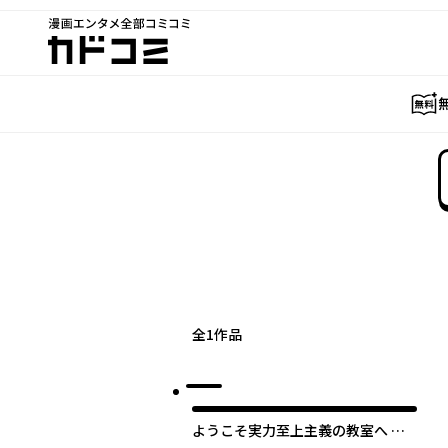
漫画エンタメ全部コミコミ
カドコミ
全
1
作品
ようこそ実力至上主義の教室へ √