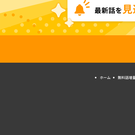
ホーム
無料話増