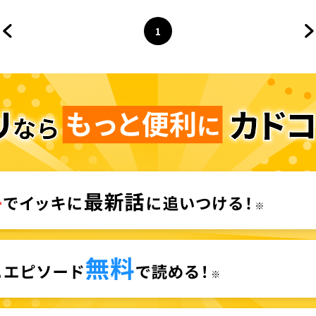
1
前のページへ
ページ
へ