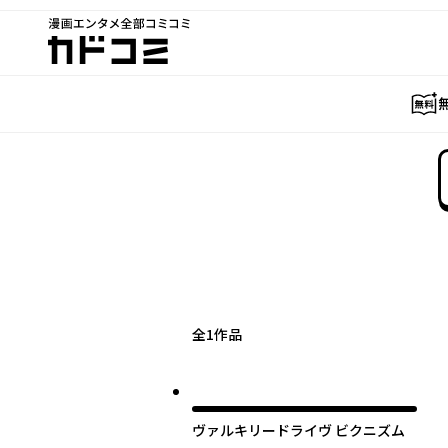
漫画エンタメ全部コミコミ
カドコミ
全
1
作品
ヴァルキリードライヴ ビクニズム