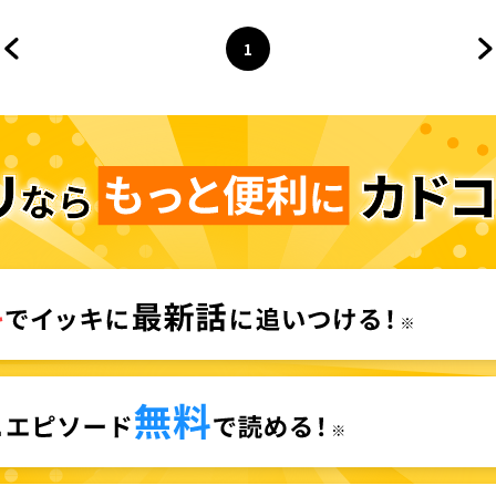
1
前のページへ
ページ
へ