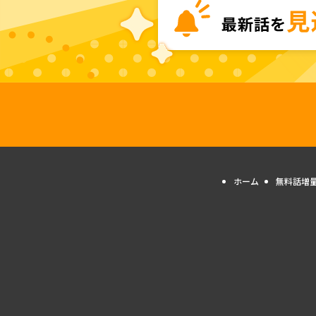
ホーム
無料話増