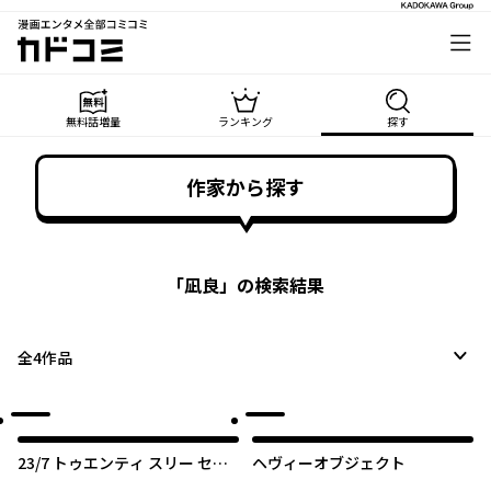
漫画エンタメ全部コミコミ
カドコミ
無料話増量
ランキング
探す
作家から探す
「
凪良
」の検索結果
全
4
作品
23/7 トゥエンティ スリー セブ
ヘヴィーオブジェクト
ン