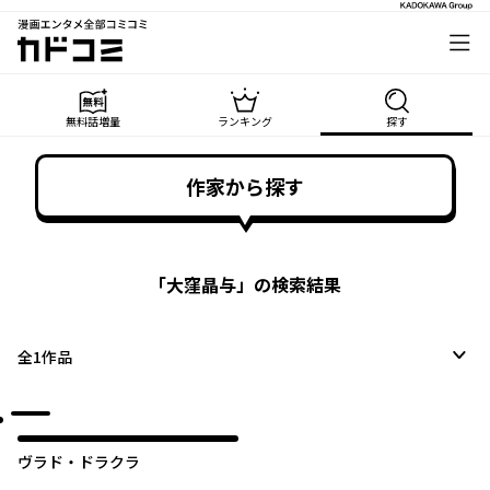
漫画エンタメ全部コミコミ
カドコミ
無料話増量
ランキング
探す
作家から探す
「
大窪晶与
」の検索結果
全
1
作品
ヴラド・ドラクラ