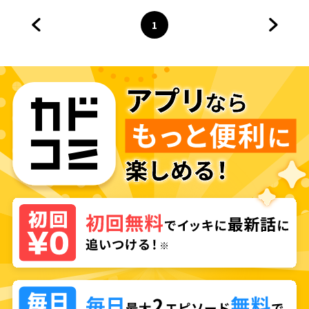
1
前のページへ
ページ
へ
次のペ