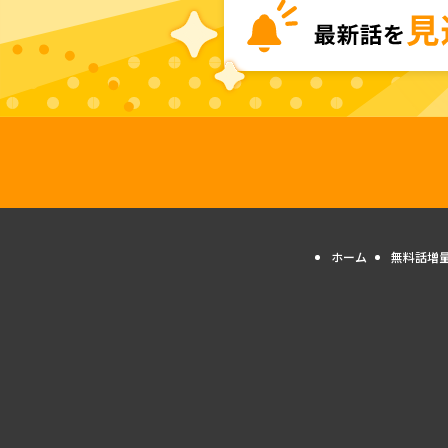
ホーム
無料話増