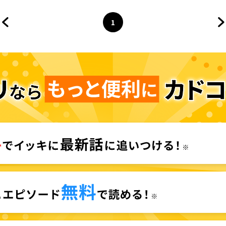
1
前のページへ
ページ
へ