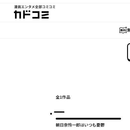
漫画エンタメ全部コミコミ
カドコミ
全
1
作品
朝日奈怜一郎はいつも憂鬱