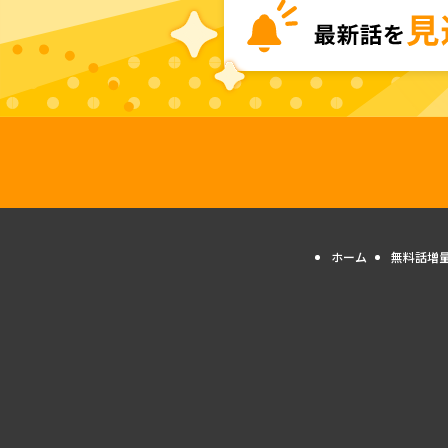
ホーム
無料話増