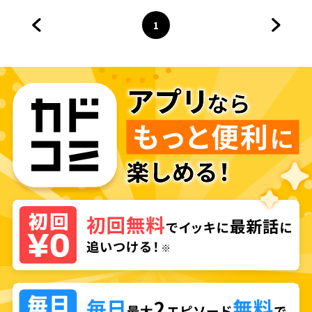
1
前のページへ
ページ
へ
次のペ