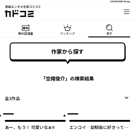
漫画エンタメ全部コミコミ
カドコミ
無料話増量
ランキング
探す
作家から探す
「
空翔俊介
」の検索結果
全
2
作品
あー、もう！ 可愛いなぁ!!
エンコイ‐幼馴染に好きって言
いたい女の子の話‐