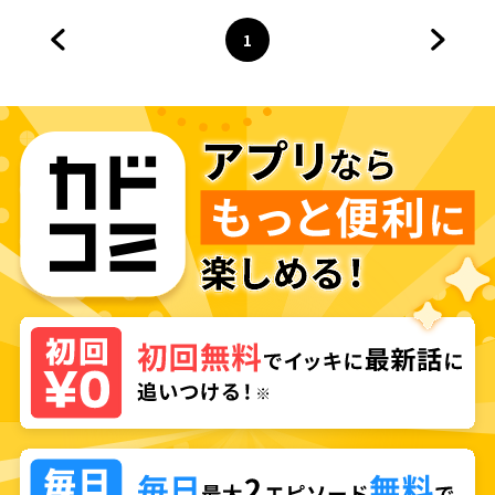
鍛冶師生活～
1
前のページへ
ページ
へ
次のペ