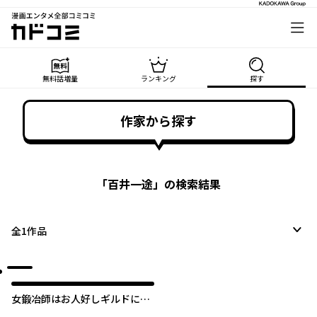
漫画エンタメ全部コミコミ
カドコミ
無料話増量
ランキング
探す
作家から探す
「
百井一途
」の検索結果
全
1
作品
女鍛冶師はお人好しギルドに拾
われました ～新天地でがんばる