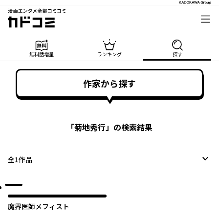
漫画エンタメ全部コミコミ
カドコミ
無料話増量
ランキング
探す
作家から探す
「
菊地秀行
」の検索結果
全
1
作品
魔界医師メフィスト