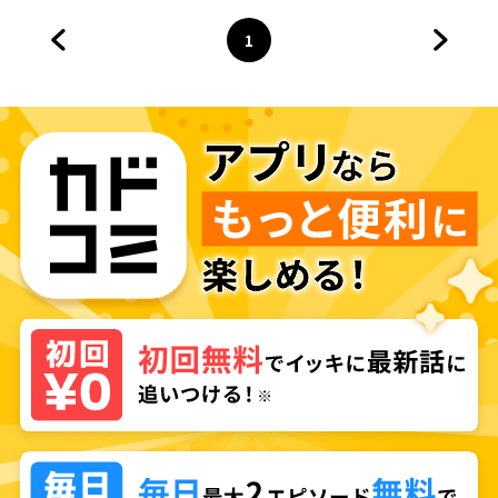
1
前のページへ
ページ
へ
次のペ