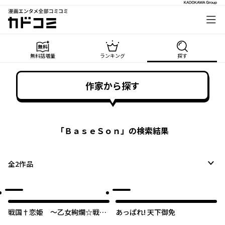
漫画エンタメ全部コミコミ
カドコミ
無料話増量
ランキング
探す
作家から探す
「
ＢａｓｅＳｏｎ
」の検索結果
全
2
作品
戦国†恋姫 ～乙女絢爛☆戦国
あっぱれ! 天下御免
絵巻～