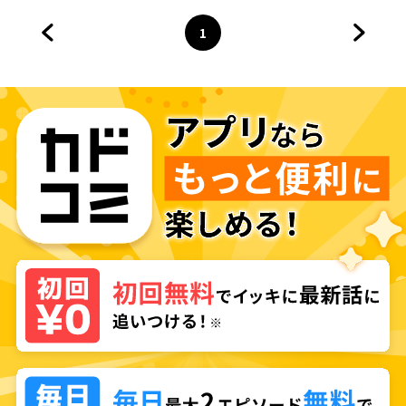
1
前のページへ
ページ
へ
次のペ