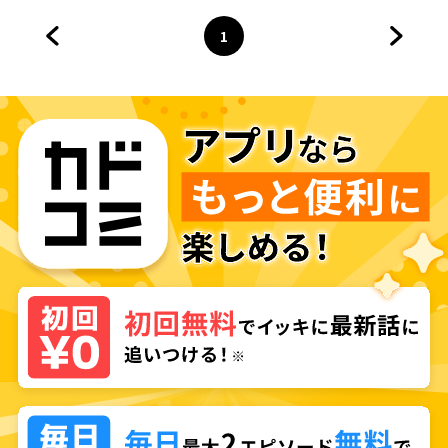
1
前のページへ
ページ
へ
次のペ