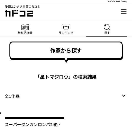
漫画エンタメ全部コミコミ
カドコミ
無料話増量
ランキング
探す
作家から探す
「
星トマジロウ
」の検索結果
全
1
作品
スーパーダンガンロンパ2 絶望
的因果律の中の左右田和一