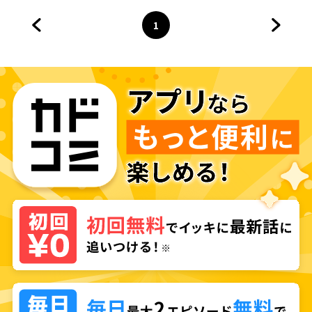
1
前のページへ
ページ
へ
次のペ