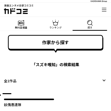
漫画エンタメ全部コミコミ
カドコミ
無料話増量
ランキング
探す
作家から探す
「
スズキ唯知
」の検索結果
全
1
作品
妖傀愚連隊