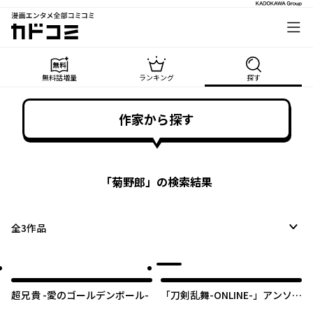
漫画エンタメ全部コミコミ
カドコミ
無料話増量
ランキング
探す
作家から探す
「
菊野郎
」の検索結果
全
3
作品
超兄貴 -愛のゴールデンボール-
「刀剣乱舞-ONLINE-」アンソロ
ジーコミック『4コマらんぶ