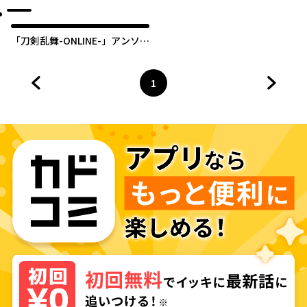
っ』
「刀剣乱舞-ONLINE-」アンソロ
ジーコミック『4コマらんぶっ
～ぷちらんぶっ～』
1
前のページへ
ページ
へ
次のペ