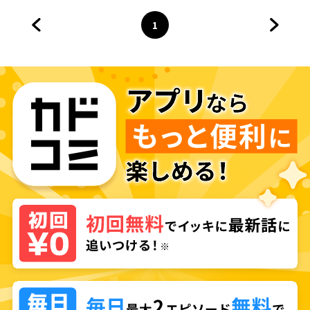
1
前のページへ
ページ
へ
次のペ