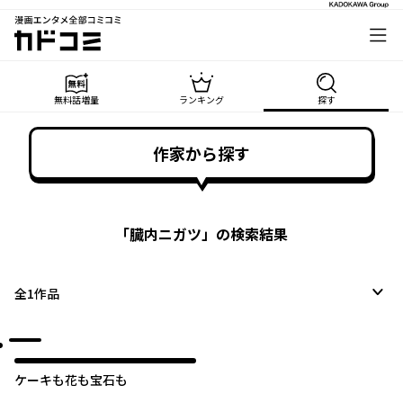
漫画エンタメ全部コミコミ
カドコミ
無料話増量
ランキング
探す
作家から探す
「
臓内ニガツ
」の検索結果
全
1
作品
ケーキも花も宝石も