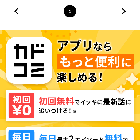
1
前のページへ
ページ
へ
次のペ