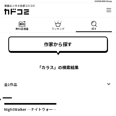
漫画エンタメ全部コミコミ
カドコミ
無料話増量
ランキング
探す
作家から探す
「
カラス
」の検索結果
全
1
作品
NightWalker ―ナイトウォーカ
ー―