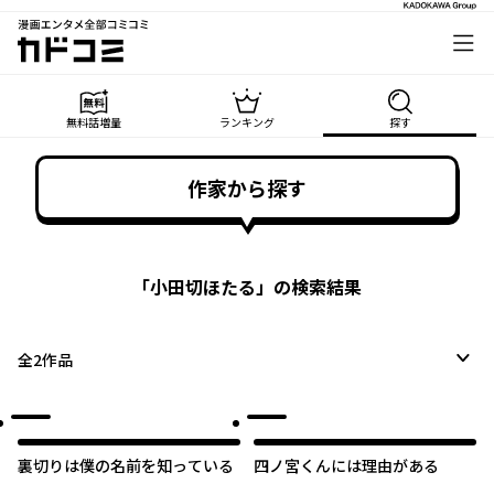
漫画エンタメ全部コミコミ
カドコミ
無料話増量
ランキング
探す
作家から探す
「
小田切ほたる
」の検索結果
全
2
作品
裏切りは僕の名前を知っている
四ノ宮くんには理由がある