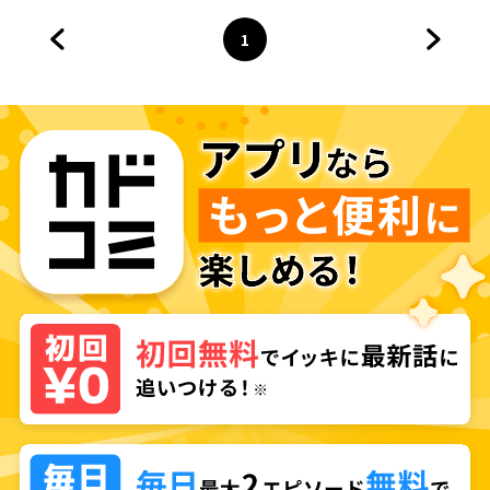
1
前のページへ
ページ
へ
次のペ