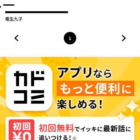
竜生九子
1
前のページへ
ページ
へ
次のペ