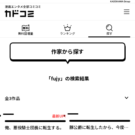
漫画エンタメ全部コミコミ
カドコミ
無料話増量
ランキング
探す
作家から探す
「
fujy
」の検索結果
全
3
作品
最新UP!
最新UP!
豚公爵に転生したから、今度は
俺、悪役騎士団長に転生する。
君に好きと言いたい