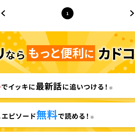
1
前のページへ
ページ
へ