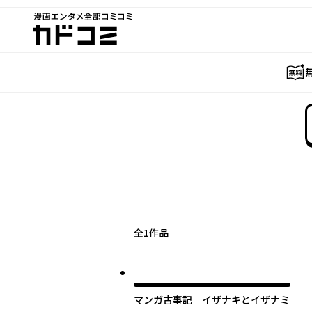
漫画エンタメ全部コミコミ
カドコミ
全
1
作品
マンガ古事記 イザナキとイザナミ