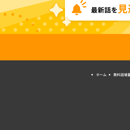
ホーム
無料話増