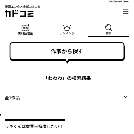
漫画エンタメ全部コミコミ
カドコミ
無料話増量
ランキング
探す
作家から探す
「
わわわ
」の検索結果
全
1
作品
ラキくんは魔界デ解魔したい！