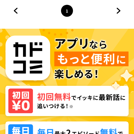
1
前のページへ
ページ
へ
次のペ