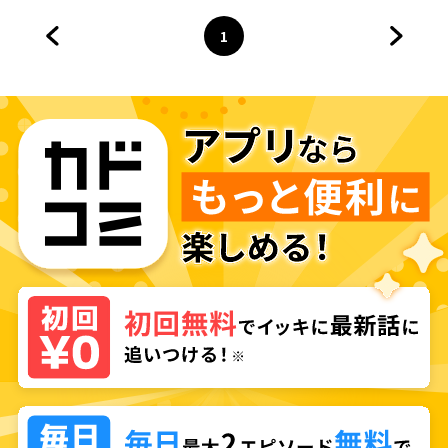
1
前のページへ
ページ
へ
次のペ