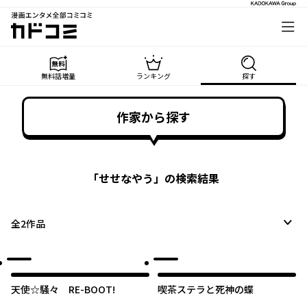
漫画エンタメ全部コミコミ
カドコミ
無料話増量
ランキング
探す
作家から探す
「
せせなやう
」の検索結果
全
2
作品
天使☆騒々 RE-BOOT!
喫茶ステラと死神の蝶