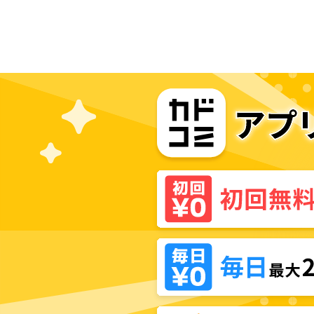
駆け抜けろ!