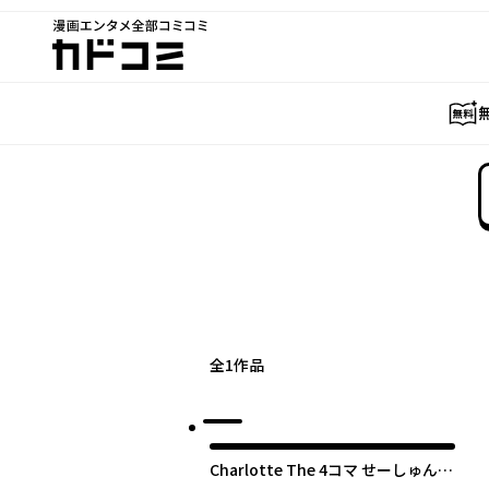
漫画エンタメ全部コミコミ
カドコミ
全
1
作品
Charlotte The 4コマ せーしゅんを