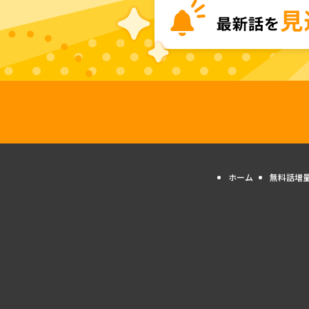
ホーム
無料話増