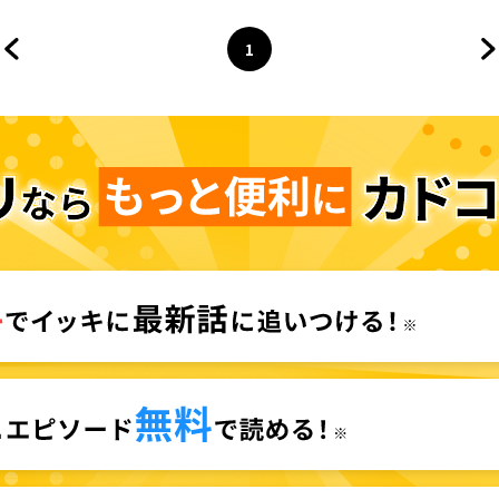
1
前のページへ
ページ
へ