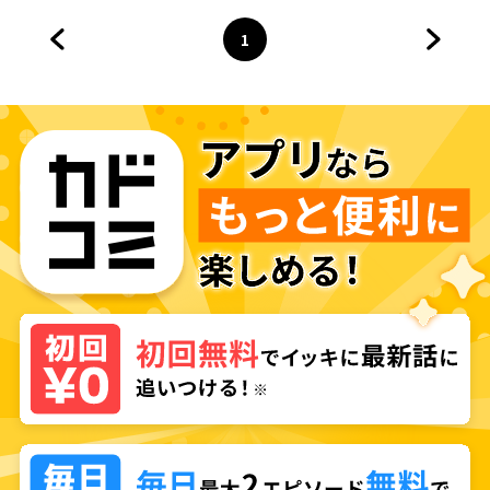
1
前のページへ
ページ
へ
次のペ