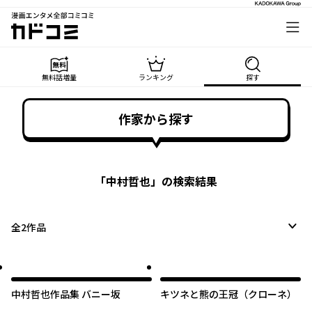
漫画エンタメ全部コミコミ
カドコミ
無料話増量
ランキング
探す
作家から探す
「
中村哲也
」の検索結果
全
2
作品
中村哲也作品集 バニー坂
キツネと熊の王冠（クローネ）