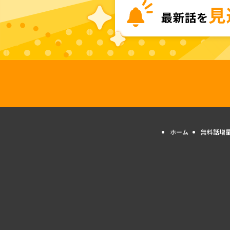
ホーム
無料話増