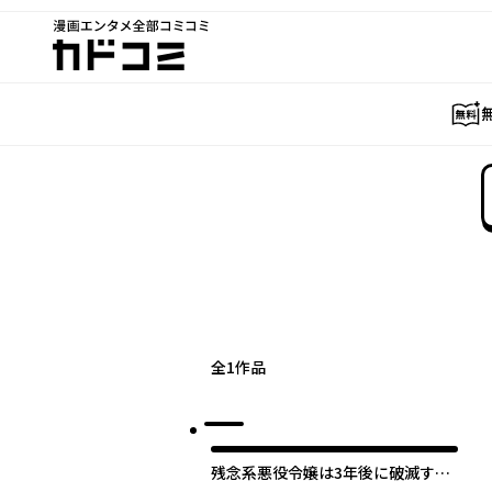
漫画エンタメ全部コミコミ
カドコミ
全
1
作品
残念系悪役令嬢は3年後に破滅する