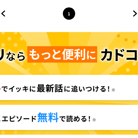
1
前のページへ
ページ
へ