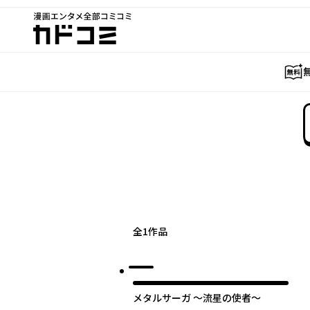
漫画エンタメ全部コミコミ
カドコミ
全
1
作品
メタルサーガ ～流星の使者～