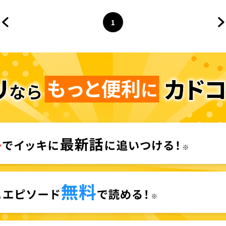
1
前のページへ
ページ
へ