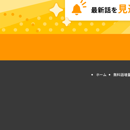
ホーム
無料話増