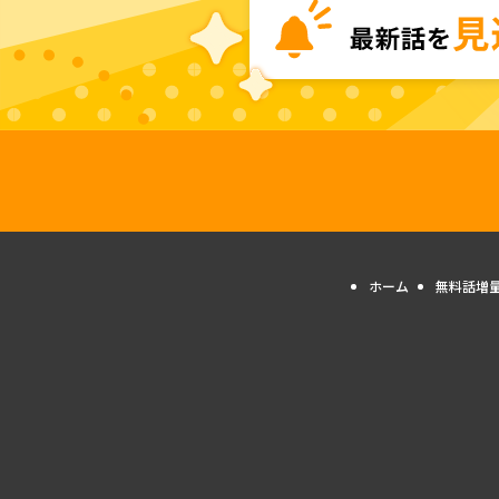
ホーム
無料話増