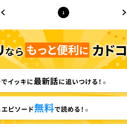
1
前のページへ
ページ
へ