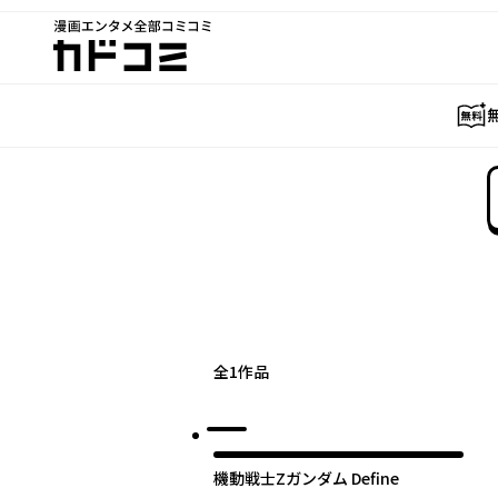
漫画エンタメ全部コミコミ
カドコミ
全
1
作品
機動戦士Zガンダム Define