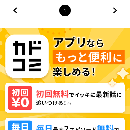
1
前のページへ
ページ
へ
次のペ