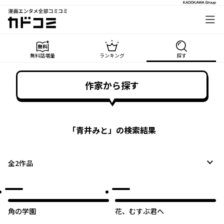
漫画エンタメ全部コミコミ
カドコミ
無料話増量
ランキング
探す
作家から探す
「
青井みと
」の検索結果
全
2
作品
角の学園
花、むすぶ君へ