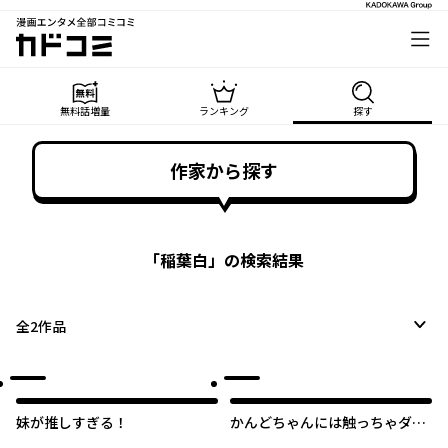
漫画エンタメ全部コミコミ
カドコミ
無料話増量
ランキング
探す
作家から探す
「
稲葉白
」の検索結果
全
2
作品
妹が推しすぎる！
かんどちゃんには触っちゃダ
メ！