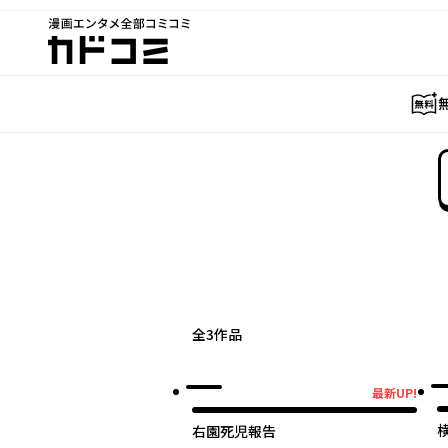
漫画エンタメ全部コミコミ
カドコミ
全
3
作品
オリジナル
最新UP!
最新UP!
右園死児報告