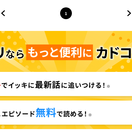
1
前のページへ
ページ
へ